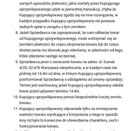
samych sposobów płatności, jakie zostały przez Kupującego
uprzywilejowanego użyte w pierwotnej transakcji, chyba że
Kupujący uprzywilejowany zgodzi się na inne rozwiązanie, w
każdym przypadku Kupujący uprzywilejowany nie poniesie
żadnych opłat w związku z tym zwrotem.
Jeżeli Sprzedawca nie zaproponował, że sam odbierze towar
od Kupującego uprzywilejowanego, może wstrzymać się ze
zwrotem płatności do czasu otrzymania towaru lub do czasu
dostarczenia mu dowodu jego odesłania, w zależności od tego,
które zdarzenie nastąpi wcześniej.
Sprzedawca prosi o zwracanie towaru na adres: ul. Suwak
4/25, 02-676 Warszawa niezwłocznie, a w każdym razie nie
później niż 14 dni od dnia, w którym Kupujący uprzywilejowany
poinformował Sprzedawcę o odstąpieniu od umowy sprzedaży.
Termin jest zachowany, jeżeli Kupujący uprzywilejowany odeśle
towar przed upływem terminu 14 dni.
Kupujący uprzywilejowany ponosi bezpośrednie koszty zwrotu
towaru.
Kupujący uprzywilejowany odpowiada tylko za zmniejszenie
wartości towaru wynikające z korzystania z niego w sposób
inny niż było to konieczne do stwierdzenia charakteru, cech i
funkcjonowania towaru.