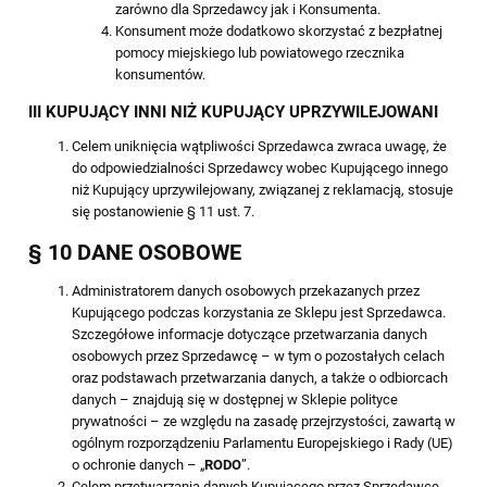
zarówno dla Sprzedawcy jak i Konsumenta.
Konsument może dodatkowo skorzystać z bezpłatnej
pomocy miejskiego lub powiatowego rzecznika
konsumentów.
III KUPUJĄCY INNI NIŻ KUPUJĄCY UPRZYWILEJOWANI
Celem uniknięcia wątpliwości Sprzedawca zwraca uwagę, że
do odpowiedzialności Sprzedawcy wobec Kupującego innego
niż Kupujący uprzywilejowany, związanej z reklamacją, stosuje
się postanowienie § 11 ust. 7.
§ 10 DANE OSOBOWE
Administratorem danych osobowych przekazanych przez
Kupującego podczas korzystania ze Sklepu jest Sprzedawca.
Szczegółowe informacje dotyczące przetwarzania danych
osobowych przez Sprzedawcę – w tym o pozostałych celach
oraz podstawach przetwarzania danych, a także o odbiorcach
danych – znajdują się w dostępnej w Sklepie polityce
prywatności – ze względu na zasadę przejrzystości, zawartą w
ogólnym rozporządzeniu Parlamentu Europejskiego i Rady (UE)
o ochronie danych – „
RODO
”.
Celem przetwarzania danych Kupującego przez Sprzedawcę,