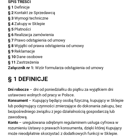
SPIS TREŚCI
§ 1
Definicje
§ 2
Kontakt ze Sprzedawcą
§ 3
Wymogi techniczne
§ 4
Zakupy w Sklepie
§ 5
Płatności
§ 6
Realizacja zamówienia
§ 7
Prawo odstąpienia od umowy
§ 8
Wyjątki od prawa odstąpienia od umowy
§ 9
Reklamacje
§ 10
Dane osobowe
§ 11
Zastrzeżenia
Załącznik nr 1:
Wzór formularza odstąpienia od umowy
§ 1 DEFINICJE
Dni robocze
– dni od poniedziałku do piątku za wyjątkiem dni
ustawowo wolnych od pracy w Polsce.
Konsument
– Kupujący będący osobą fizyczną, kupujący w Sklepie
lub podejmujący czynności zmierzające do dokonania zakupu, bez
bezpośredniego związku z jego działalnością gospodarczą lub
zawodową.
Konto
– uregulowana odrębnym regulaminem usługa cyfrowa w
rozumieniu Ustawy o prawach konsumenta, dzięki której Kupujący
może nieodpłatnie skorzystać z dodatkowych funkcji w Sklepie.