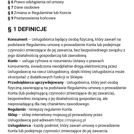
§ 6
Prawo odstąpienia od umowy
§ 7
Dane osobowe
§ 8
Zmiana w Regulaminie lub Koncie
§ 9
Postanowienia końcowe
§ 1 DEFINICJE
Konsument
– Usługobiorca będący osobą fizyczną, który zawarł na
podstawie Regulaminu umowę o prowadzenie Konta lub podejmuje
czynności zmierzające do jej zawarcia, bez bezpośredniego związku z
jego działalnością gospodarczą lub zawodową.
Konto
– usługa cyfrowa w rozumieniu Ustawy o prawach
konsumenta, świadczona nieodpłatnie drogą elektroniczną przez
Usługodawcę na rzecz Usługobiorcy, dzięki której Usługobiorca może
skorzystać z dodatkowych funkcji w Sklepie.
Przedsiębiorca uprzywilejowany
- Usługobiorca, który jest osobą
fizyczną zawierającą na podstawie Regulaminu umowę o prowadzenie
Konta (lub podejmującą czynności zmierzające do jej zawarcia),
bezpośrednio związaną z jej działalnością gospodarczą, ale
nieposiadającą dla niej charakteru zawodowego.
Regulamin
- niniejszy regulamin Konta.
Sklep
– sklep internetowy mojeusg.pl prowadzony przez
Usługodawcę pod adresem
https://mojeusg.pl
Usługobiorca
- każdy podmiot, który zawarł umowę o prowadzenie
Konta lub podejmuje czynności zmierzające do jej zawarcia.