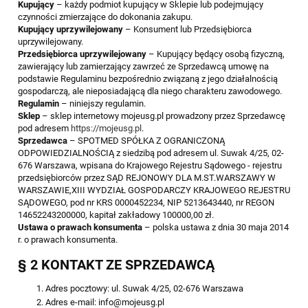
Kupujący
– każdy podmiot kupujący w Sklepie lub podejmujący
czynności zmierzające do dokonania zakupu.
Kupujący uprzywilejowany
– Konsument lub Przedsiębiorca
uprzywilejowany.
Przedsiębiorca uprzywilejowany
– Kupujący będący osobą fizyczną,
zawierający lub zamierzający zawrzeć ze Sprzedawcą umowę na
podstawie Regulaminu bezpośrednio związaną z jego działalnością
gospodarczą, ale nieposiadającą dla niego charakteru zawodowego.
Regulamin
– niniejszy regulamin.
Sklep
– sklep internetowy mojeusg.pl prowadzony przez Sprzedawcę
pod adresem
https://mojeusg.pl
.
Sprzedawca
– SPOTMED SPÓŁKA Z OGRANICZONĄ
ODPOWIEDZIALNOŚCIĄ z siedzibą pod adresem ul. Suwak 4/25, 02-
676 Warszawa, wpisana do Krajowego Rejestru Sądowego - rejestru
przedsiębiorców przez SĄD REJONOWY DLA M.ST.WARSZAWY W
WARSZAWIE,XIII WYDZIAŁ GOSPODARCZY KRAJOWEGO REJESTRU
SĄDOWEGO, pod nr KRS 0000452234, NIP 5213643440, nr REGON
14652243200000, kapitał zakładowy 100000,00 zł.
Ustawa o prawach konsumenta
– polska ustawa z dnia 30 maja 2014
r. o prawach konsumenta.
§ 2 KONTAKT ZE SPRZEDAWCĄ
Adres pocztowy: ul. Suwak 4/25, 02-676 Warszawa
Adres e-mail: info@mojeusg.pl