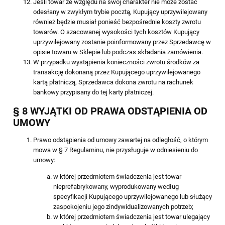
Jeśli towar ze względu na swój charakter nie może zostać
odesłany w zwykłym trybie pocztą, Kupujący uprzywilejowany
również będzie musiał ponieść bezpośrednie koszty zwrotu
towarów. O szacowanej wysokości tych kosztów Kupujący
uprzywilejowany zostanie poinformowany przez Sprzedawcę w
opisie towaru w Sklepie lub podczas składania zamówienia.
W przypadku wystąpienia konieczności zwrotu środków za
transakcję dokonaną przez Kupującego uprzywilejowanego
kartą płatniczą, Sprzedawca dokona zwrotu na rachunek
bankowy przypisany do tej karty płatniczej.
§ 8 WYJĄTKI OD PRAWA ODSTĄPIENIA OD
UMOWY
Prawo odstąpienia od umowy zawartej na odległość, o którym
mowa w § 7 Regulaminu, nie przysługuje w odniesieniu do
umowy:
w której przedmiotem świadczenia jest towar
nieprefabrykowany, wyprodukowany według
specyfikacji Kupującego uprzywilejowanego lub służący
zaspokojeniu jego zindywidualizowanych potrzeb;
w której przedmiotem świadczenia jest towar ulegający