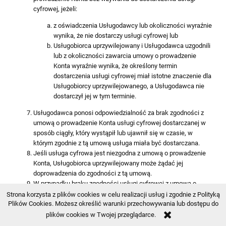
cyfrowej, jeżeli:
z oświadczenia Usługodawcy lub okoliczności wyraźnie
wynika, że nie dostarczy usługi cyfrowej lub
Usługobiorca uprzywilejowany i Usługodawca uzgodnili
lub z okoliczności zawarcia umowy o prowadzenie
Konta wyraźnie wynika, że określony termin
dostarczenia usługi cyfrowej miał istotne znaczenie dla
Usługobiorcy uprzywilejowanego, a Usługodawca nie
dostarczył jej w tym terminie.
Usługodawca ponosi odpowiedzialność za brak zgodności z
umową o prowadzenie Konta usługi cyfrowej dostarczanej w
sposób ciągły, który wystąpił lub ujawnił się w czasie, w
którym zgodnie z tą umową usługa miała być dostarczana.
Jeśli usługa cyfrowa jest niezgodna z umową o prowadzenie
Konta, Usługobiorca uprzywilejowany może żądać jej
doprowadzenia do zgodności z tą umową.
W przypadku braku zgodności usługi cyfrowej z umową o
prowadzenie Konta Usługobiorca uprzywilejowany ma
Strona korzysta z plików cookies w celu realizacji usług i zgodnie z Polityką
obowiązek współpracy z Usługodawcą, w rozsądnym zakresie
Plików Cookies. Możesz określić warunki przechowywania lub dostępu do
i przy zastosowaniu najmniej uciążliwych dla siebie środków
plików cookies w Twojej przeglądarce.
technicznych, w celu ustalenia, czy brak zgodności usługi