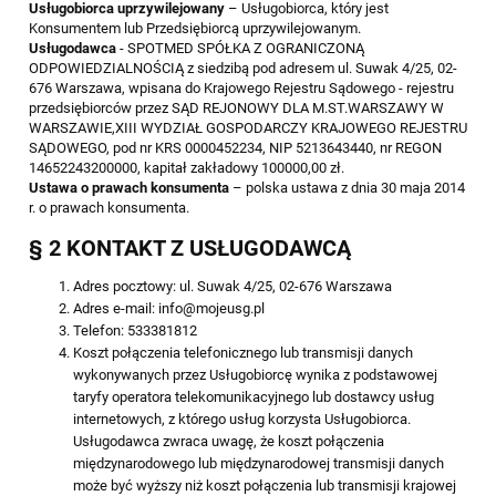
Usługobiorca uprzywilejowany
– Usługobiorca, który jest
Konsumentem lub Przedsiębiorcą uprzywilejowanym.
Usługodawca
- SPOTMED SPÓŁKA Z OGRANICZONĄ
ODPOWIEDZIALNOŚCIĄ z siedzibą pod adresem ul. Suwak 4/25, 02-
676 Warszawa, wpisana do Krajowego Rejestru Sądowego - rejestru
przedsiębiorców przez SĄD REJONOWY DLA M.ST.WARSZAWY W
WARSZAWIE,XIII WYDZIAŁ GOSPODARCZY KRAJOWEGO REJESTRU
SĄDOWEGO, pod nr KRS 0000452234, NIP 5213643440, nr REGON
14652243200000, kapitał zakładowy 100000,00 zł.
Ustawa o prawach konsumenta
– polska ustawa z dnia 30 maja 2014
r. o prawach konsumenta.
§ 2 KONTAKT Z USŁUGODAWCĄ
Adres pocztowy: ul. Suwak 4/25, 02-676 Warszawa
Adres e-mail: info@mojeusg.pl
Telefon: 533381812
Koszt połączenia telefonicznego lub transmisji danych
wykonywanych przez Usługobiorcę wynika z podstawowej
taryfy operatora telekomunikacyjnego lub dostawcy usług
internetowych, z którego usług korzysta Usługobiorca.
Usługodawca zwraca uwagę, że koszt połączenia
międzynarodowego lub międzynarodowej transmisji danych
może być wyższy niż koszt połączenia lub transmisji krajowej