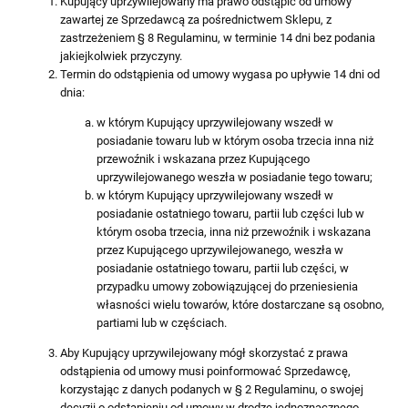
Kupujący uprzywilejowany ma prawo odstąpić od umowy
zawartej ze Sprzedawcą za pośrednictwem Sklepu, z
zastrzeżeniem § 8 Regulaminu, w terminie 14 dni bez podania
jakiejkolwiek przyczyny.
Termin do odstąpienia od umowy wygasa po upływie 14 dni od
dnia:
w którym Kupujący uprzywilejowany wszedł w
posiadanie towaru lub w którym osoba trzecia inna niż
przewoźnik i wskazana przez Kupującego
uprzywilejowanego weszła w posiadanie tego towaru;
w którym Kupujący uprzywilejowany wszedł w
posiadanie ostatniego towaru, partii lub części lub w
którym osoba trzecia, inna niż przewoźnik i wskazana
przez Kupującego uprzywilejowanego, weszła w
posiadanie ostatniego towaru, partii lub części, w
przypadku umowy zobowiązującej do przeniesienia
własności wielu towarów, które dostarczane są osobno,
partiami lub w częściach.
Aby Kupujący uprzywilejowany mógł skorzystać z prawa
odstąpienia od umowy musi poinformować Sprzedawcę,
korzystając z danych podanych w § 2 Regulaminu, o swojej
decyzji o odstąpieniu od umowy w drodze jednoznacznego