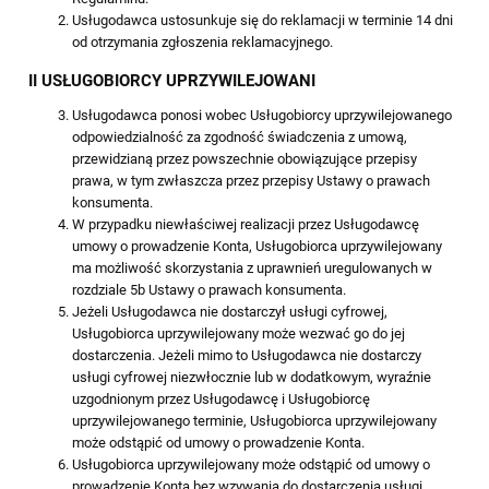
Usługodawca ustosunkuje się do reklamacji w terminie 14 dni
od otrzymania zgłoszenia reklamacyjnego.
II USŁUGOBIORCY UPRZYWILEJOWANI
Usługodawca ponosi wobec Usługobiorcy uprzywilejowanego
odpowiedzialność za zgodność świadczenia z umową,
przewidzianą przez powszechnie obowiązujące przepisy
prawa, w tym zwłaszcza przez przepisy Ustawy o prawach
konsumenta.
W przypadku niewłaściwej realizacji przez Usługodawcę
umowy o prowadzenie Konta, Usługobiorca uprzywilejowany
ma możliwość skorzystania z uprawnień uregulowanych w
rozdziale 5b Ustawy o prawach konsumenta.
Jeżeli Usługodawca nie dostarczył usługi cyfrowej,
Usługobiorca uprzywilejowany może wezwać go do jej
dostarczenia. Jeżeli mimo to Usługodawca nie dostarczy
usługi cyfrowej niezwłocznie lub w dodatkowym, wyraźnie
uzgodnionym przez Usługodawcę i Usługobiorcę
uprzywilejowanego terminie, Usługobiorca uprzywilejowany
może odstąpić od umowy o prowadzenie Konta.
Usługobiorca uprzywilejowany może odstąpić od umowy o
prowadzenie Konta bez wzywania do dostarczenia usługi