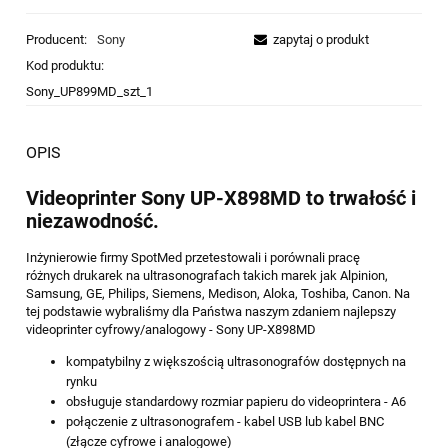
Producent:
Sony
zapytaj o produkt
Kod produktu:
Sony_UP899MD_szt_1
OPIS
Videoprinter Sony UP-X898MD to trwałość i
niezawodność.
Inżynierowie firmy SpotMed przetestowali i porównali pracę
różnych drukarek na ultrasonografach takich marek jak Alpinion,
Samsung, GE, Philips, Siemens, Medison, Aloka, Toshiba, Canon. Na
tej podstawie wybraliśmy dla Państwa naszym zdaniem najlepszy
videoprinter cyfrowy/analogowy - Sony UP-X898MD
kompatybilny z większością ultrasonografów dostępnych na
rynku
obsługuje standardowy rozmiar papieru do videoprintera - A6
połączenie z ultrasonografem - kabel USB lub kabel BNC
(złącze cyfrowe i analogowe)