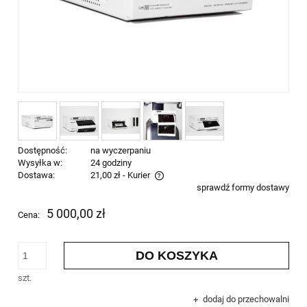
Dostępność:
na wyczerpaniu
Wysyłka w:
24 godziny
Dostawa:
21,00 zł
- Kurier
sprawdź formy dostawy
Cena nie zawiera ewentualnych kosztów płatności
5 000,00 zł
Cena:
DO KOSZYKA
szt.
dodaj do przechowalni